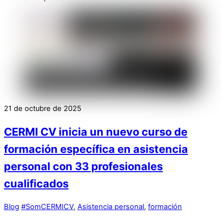
21 de octubre de 2025
CERMI CV inicia un nuevo curso de
formación específica en asistencia
personal con 33 profesionales
cualificados
Blog
#SomCERMICV
,
Asistencia personal
,
formación