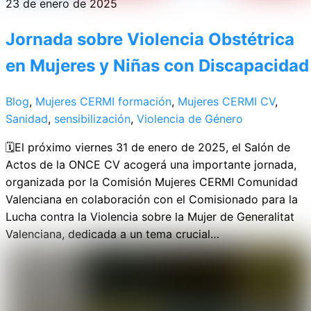
23 de enero de 2025
Jornada sobre Violencia Obstétrica
en Mujeres y Niñas con Discapacidad
Blog
,
Mujeres CERMI
formación
,
Mujeres CERMI CV
,
Sanidad
,
sensibilización
,
Violencia de Género
🗓️El próximo viernes 31 de enero de 2025, el Salón de
Actos de la ONCE CV acogerá una importante jornada,
organizada por la Comisión Mujeres CERMI Comunidad
Valenciana en colaboración con el Comisionado para la
Lucha contra la Violencia sobre la Mujer de Generalitat
Valenciana, dedicada a un tema crucial…