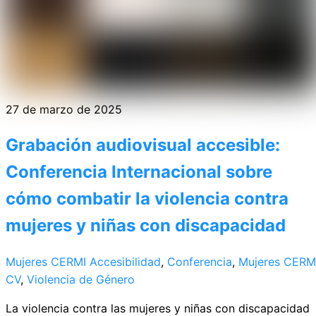
27 de marzo de 2025
Grabación audiovisual accesible:
Conferencia Internacional sobre
cómo combatir la violencia contra
mujeres y niñas con discapacidad
Mujeres CERMI
Accesibilidad
,
Conferencia
,
Mujeres CERM
CV
,
Violencia de Género
La violencia contra las mujeres y niñas con discapacidad