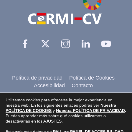
Top
Facebook
Twitter
Instagram
Linkedin
YouTu
Política de privacidad
Política de Cookies
Accesibilidad
Contacto
@2026 CERMI CV
, Comité de entidades
Utilizamos cookies para ofrecerte la mejor experiencia en
nuestra web. En los siguientes enlaces podrás ver
Nuestra
representantes de personas con discapacidad de
POLÍTICA DE COOKIES
y
Nuestra POLÍTICA DE PRIVACIDAD
.
Puedes aprender más sobre qué cookies utilizamos o
la Comunidad Valenciana.
desactivarlas en los AJUSTES.
Pagina realizada por
Web Inclusiva
de
Esta web esta dotada de
PAU, un PANEL DE ACCESIBILIDAD