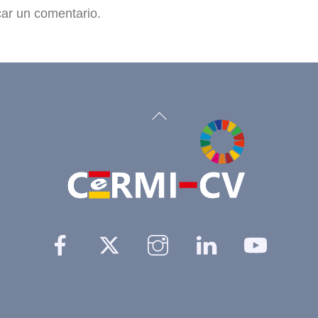
car un comentario.
Back
To
Top
Facebook
Twitter
Instagram
Linkedin
YouTu