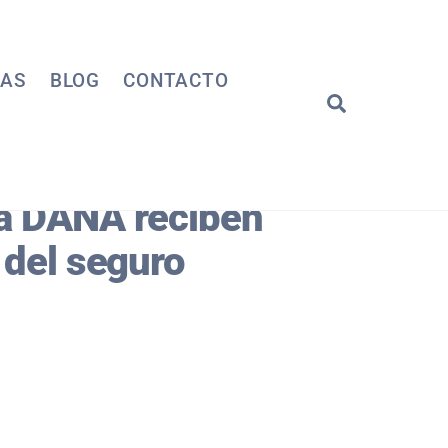
IAS
BLOG
CONTACTO
Search
la DANA reciben
 del seguro