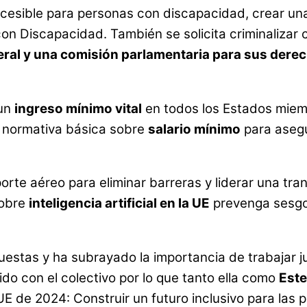
accesible para personas con discapacidad, crear u
n Discapacidad. También se solicita criminalizar c
eral y una comisión parlamentaria para sus dere
 un
ingreso mínimo vital
en todos los Estados miemb
a normativa básica sobre
salario mínimo
para asegur
rte aéreo para eliminar barreras y liderar una trans
sobre
inteligencia artificial en la UE
prevenga sesgos
stas y ha subrayado la importancia de trabajar ju
o con el colectivo por lo que tanto ella como
Est
UE de 2024: Construir un futuro inclusivo para l