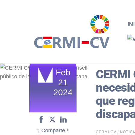
Skip
to
content
IN
CERMI C
Feb
21
necesid
2024
que reg
discap
¡¡ Comparte !!
CERMI CV
NOTICI