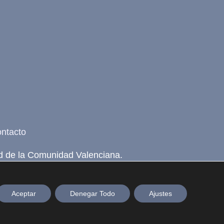
be
ntacto
d de la Comunidad Valenciana.
Aceptar
Denegar Todo
Ajustes