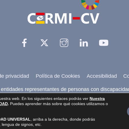
Top
Facebook
Twitter
Instagram
Linkedin
YouTu
 de privacidad
Política de Cookies
Accesibilidad
Co
 entidades representantes de personas con discapacida
agina realizada por
Web Inclusiva
de
Nefergalia, SL
nuestra web. En los siguientes enlaces podrás ver
Nuestra
IDAD
.
Puedes aprender más sobre qué cookies utilizamos o
IDAD UNIVERSAL
, arriba a la derecha, donde podrás
lengua de signos, etc.