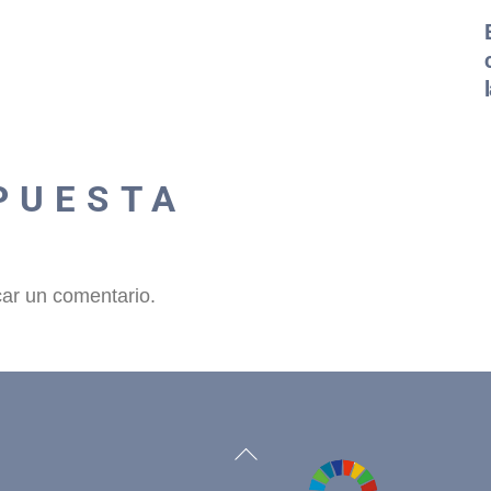
PUESTA
car un comentario.
Back
To