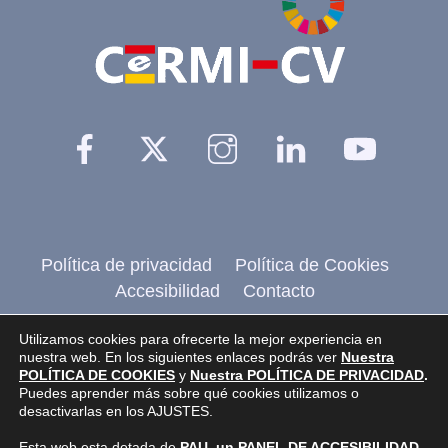
Top
Facebook
Twitter
Instagram
Linkedin
YouTu
Política de privacidad
Política de Cookies
Accesibilidad
Contacto
@2026 CERMI CV
, Comité de entidades
Utilizamos cookies para ofrecerte la mejor experiencia en
nuestra web. En los siguientes enlaces podrás ver
Nuestra
representantes de personas con discapacidad de
POLÍTICA DE COOKIES
y
Nuestra POLÍTICA DE PRIVACIDAD
.
Puedes aprender más sobre qué cookies utilizamos o
la Comunidad Valenciana.
desactivarlas en los AJUSTES.
Pagina realizada por
Web Inclusiva
de
Esta web esta dotada de
PAU, un PANEL DE ACCESIBILIDAD