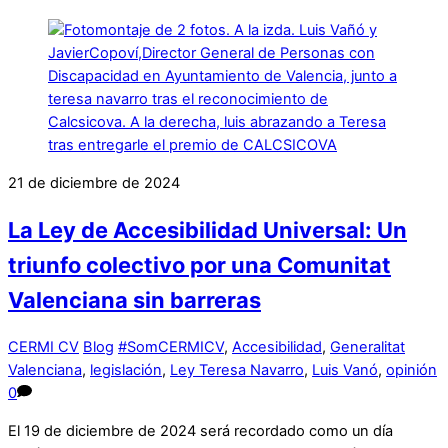
21 de diciembre de 2024
La Ley de Accesibilidad Universal: Un
triunfo colectivo por una Comunitat
Valenciana sin barreras
CERMI CV
Blog
#SomCERMICV
,
Accesibilidad
,
Generalitat
Valenciana
,
legislación
,
Ley Teresa Navarro
,
Luis Vanó
,
opinión
0
El 19 de diciembre de 2024 será recordado como un día