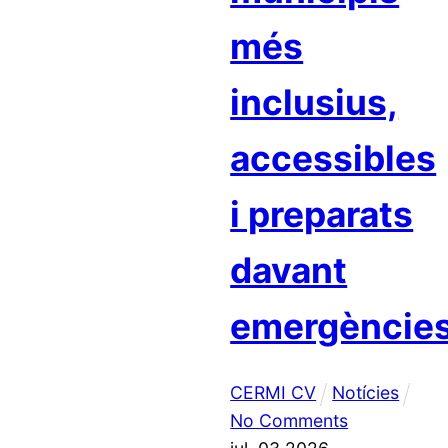
més
inclusius,
accessibles
i preparats
davant
emergèncie
CERMI CV
Notícies
No Comments