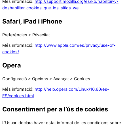
Més informació:
http://support.mozilla.org/es/kb/habilitar-y-
deshabilitar-cookies-que-los-sitios-we
Safari, iPad i iPhone
Preferències > Privacitat
Més informació:
http://www.apple.com/es/privacy/use-of-
cookies/
Opera
Configuració > Opcions > Avançat > Cookies
Més informació:
http://help.opera.com/Linux/10.60/es-
ES/cookies.html
Consentiment per a l’ús de cookies
L’Usuari declara haver estat informat de les condicions sobre