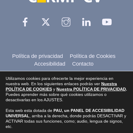
Facebook
Twitter
Instagram
Linkedin
YouTu
Política de privacidad
Política de Cookies
Accesibilidad
Contacto
@2026 CERMI CV
, Comité de entidades
Utilizamos cookies para ofrecerte la mejor experiencia en
nuestra web. En los siguientes enlaces podrás ver
Nuestra
representantes de personas con discapacidad de
POLÍTICA DE COOKIES
y
Nuestra POLÍTICA DE PRIVACIDAD
.
Puedes aprender más sobre qué cookies utilizamos o
la Comunidad Valenciana.
desactivarlas en los AJUSTES.
Pagina realizada por
Web Inclusiva
de
Esta web esta dotada de
PAU, un PANEL DE ACCESIBILIDAD
Nefergalia, SL
UNIVERSAL
, arriba a la derecha, donde podrás DESACTIVAR y
ACTIVAR todas sus funciones, como; audio, lengua de signos,
etc.