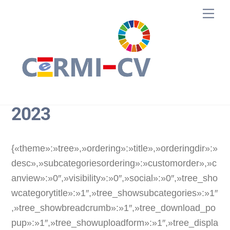
Skip
Me
to
content
2023
{«theme»:»tree»,»ordering»:»title»,»orderingdir»:»
desc»,»subcategoriesordering»:»customorder»,»c
anview»:»0″,»visibility»:»0″,»social»:»0″,»tree_sho
wcategorytitle»:»1″,»tree_showsubcategories»:»1″
,»tree_showbreadcrumb»:»1″,»tree_download_po
pup»:»1″,»tree_showuploadform»:»1″,»tree_displa