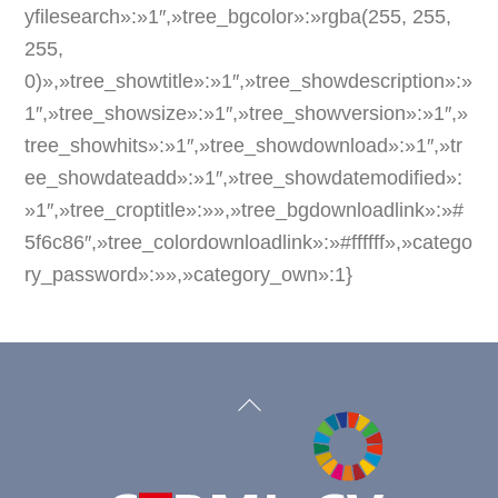
yfilesearch»:»1″,»tree_bgcolor»:»rgba(255, 255,
255,
0)»,»tree_showtitle»:»1″,»tree_showdescription»:»
1″,»tree_showsize»:»1″,»tree_showversion»:»1″,»
tree_showhits»:»1″,»tree_showdownload»:»1″,»tr
ee_showdateadd»:»1″,»tree_showdatemodified»:
»1″,»tree_croptitle»:»»,»tree_bgdownloadlink»:»#
5f6c86″,»tree_colordownloadlink»:»#ffffff»,»catego
ry_password»:»»,»category_own»:1}
Back
To
Top