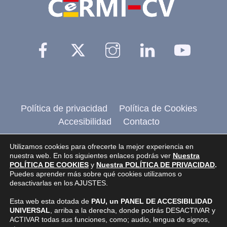
Facebook
Twitter
Instagram
Linkedin
YouTu
Política de privacidad
Política de Cookies
Accesibilidad
Contacto
@2026 CERMI CV
, Comité de entidades
Utilizamos cookies para ofrecerte la mejor experiencia en
nuestra web. En los siguientes enlaces podrás ver
Nuestra
representantes de personas con discapacidad de
POLÍTICA DE COOKIES
y
Nuestra POLÍTICA DE PRIVACIDAD
.
Puedes aprender más sobre qué cookies utilizamos o
la Comunidad Valenciana.
desactivarlas en los AJUSTES.
Pagina realizada por
Web Inclusiva
de
Esta web esta dotada de
PAU, un PANEL DE ACCESIBILIDAD
Nefergalia, SL
UNIVERSAL
, arriba a la derecha, donde podrás DESACTIVAR y
ACTIVAR todas sus funciones, como; audio, lengua de signos,