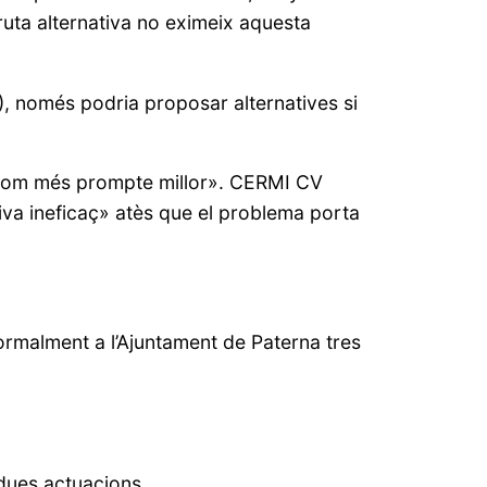
a ruta alternativa no eximeix aquesta
), només podria proposar alternatives si
ió «com més prompte millor». CERMI CV
iva ineficaç» atès que el problema porta
formalment a l’Ajuntament de Paterna tres
bdues actuacions