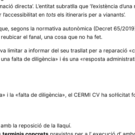
nació directa’. L’entitat subratlla que ‘l’existència d’un
l’accessibilitat en
tots
els itineraris per a vianants’.
nt que, segons la normativa autonòmica (Decret 65/2019
e reubicar el fanal, una cosa que no ha fet.
es va limitar a informar del seu trasllat per a reparac
a falta de diligència» i és una «resposta administrat
 i la «falta de diligència», el CERMI CV ha sol·licitat 
amb la reposició de la llaquí.
ls
terminis concrets
previstos per a l’ execució d’ am