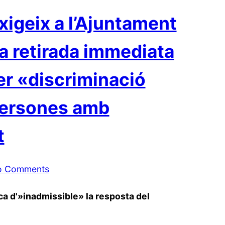
igeix a l’Ajuntament
la retirada immediata
er «discriminació
persones amb
t
o Comments
ca d'»inadmissible» la resposta del