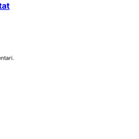
tat
ntari.
Back
To
Top