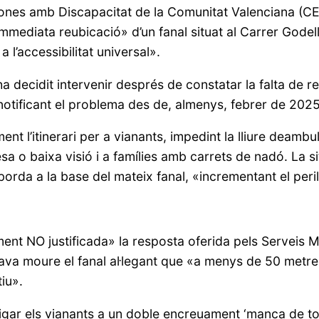
sones amb Discapacitat de la Comunitat Valenciana (CE
immediata reubicació» d’un fanal situat al Carrer Godell
a l’accessibilitat universal».
 ha decidit intervenir després de constatar la falta de 
 notificant el problema des de, almenys, febrer de 2025
ment l’itinerari per a vianants, impedint la lliure dea
o baixa visió i a famílies amb carrets de nadó. La sit
mborda a la base del mateix fanal, «incrementant el peri
ment NO justificada» la resposta oferida pels Serveis 
va moure el fanal al·legant que «a menys de 50 metre
iu».
gar els vianants a un doble encreuament ‘manca de tot 