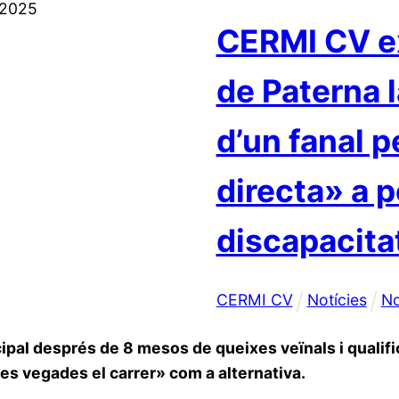
2025
CERMI CV ex
de Paterna 
d’un fanal p
directa» a 
discapacita
CERMI CV
Notícies
N
cipal després de 8 mesos de queixes veïnals i qualifi
es vegades el carrer» com a alternativa.