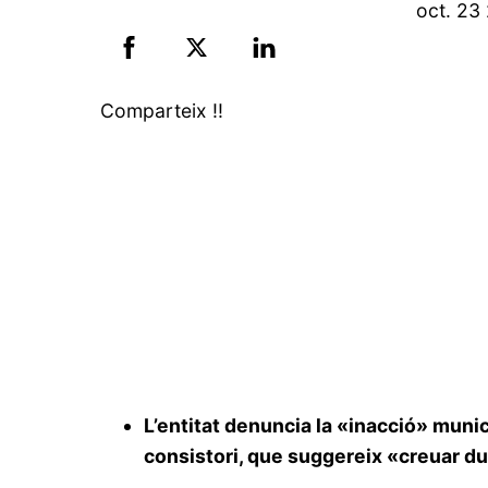
oct.
23
Comparteix !!
L’entitat denuncia la «inacció» muni
consistori, que suggereix «creuar du