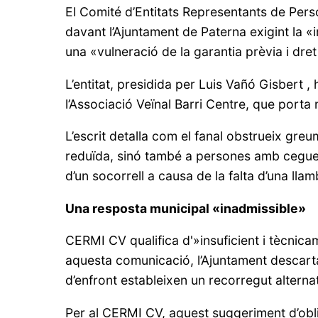
El Comité d’Entitats Representants de Per
davant l’Ajuntament de Paterna exigint la «
una «vulneració de la garantia prèvia i dret 
L’entitat, presidida per Luis Vañó Gisbert ,
l’Associació Veïnal Barri Centre, que porta
L’escrit detalla com el fanal obstrueix greu
reduïda, sinó també a persones amb ceguesa 
d’un socorrell a causa de la falta d’una lla
Una resposta municipal «inadmissible»
CERMI CV qualifica d'»insuficient i tècnica
aquesta comunicació, l’Ajuntament descarta
d’enfront estableixen un recorregut alternat
Per al CERMI CV, aquest suggeriment d’obli