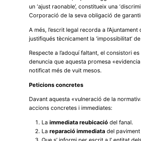
un ‘ajust raonable’, constitueix una ‘discrimi
Corporació de la seva obligació de garantir 
A més, l’escrit legal recorda a l’Ajuntame
justifiqués tècnicament la ‘impossibilitat’ d
Respecte a l’adoquí faltant, el consistori 
denuncia que aquesta promesa «evidencia un
notificat més de vuit mesos.
Peticions concretes
Davant aquesta «vulneració de la normativa»
accions concretes i immediates:
La
immediata reubicació
del fanal.
La
reparació immediata
del paviment 
Que s’ informi per escrit a l’ entitat de